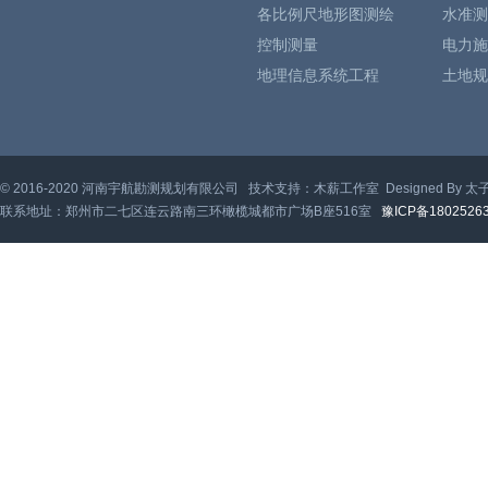
各比例尺地形图测绘
水准测
控制测量
电力施
地理信息系统工程
土地规
© 2016-2020 河南宇航勘测规划有限公司 技术支持：木薪工作室 Designed By 太
联系地址：郑州市二七区连云路南三环橄榄城都市广场B座516室
豫ICP备1802526