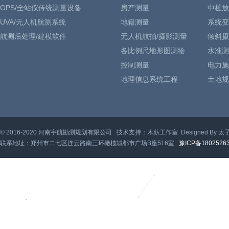
GPS/全站仪传统测量设备
房产测量
中桩放
UVA/无人机航测系统
地籍测量
系统变
航测后处理/建模软件
无人机航拍/摄影测量
倾斜摄
各比例尺地形图测绘
水准测
控制测量
电力施
地理信息系统工程
土地规
© 2016-2020 河南宇航勘测规划有限公司 技术支持：木薪工作室 Designed By 太
联系地址：郑州市二七区连云路南三环橄榄城都市广场B座516室
豫ICP备1802526