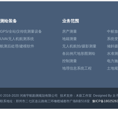
测绘装备
业务范围
GPS/全站仪传统测量设备
房产测量
中桩放
UVA/无人机航测系统
地籍测量
系统变
航测后处理/建模软件
无人机航拍/摄影测量
倾斜摄
各比例尺地形图测绘
水准测
控制测量
电力施
地理信息系统工程
土地规
© 2016-2020 河南宇航勘测规划有限公司 技术支持：木薪工作室 Designed By 太
联系地址：郑州市二七区连云路南三环橄榄城都市广场B座516室
豫ICP备1802526