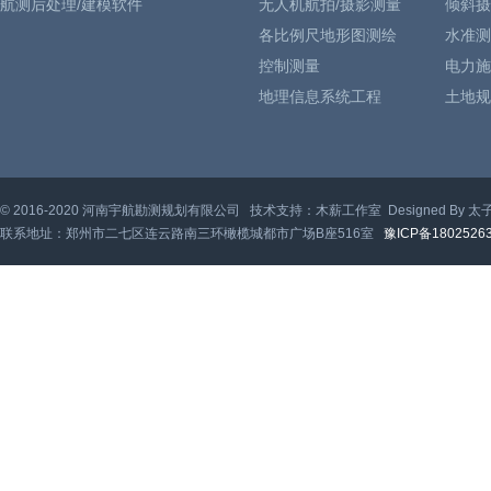
航测后处理/建模软件
无人机航拍/摄影测量
倾斜摄
各比例尺地形图测绘
水准测
控制测量
电力施
地理信息系统工程
土地规
© 2016-2020 河南宇航勘测规划有限公司 技术支持：木薪工作室 Designed By 太
联系地址：郑州市二七区连云路南三环橄榄城都市广场B座516室
豫ICP备1802526