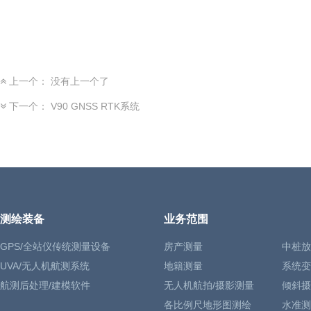
上一个： 没有上一个了
下一个：
V90 GNSS RTK系统
测绘装备
业务范围
GPS/全站仪传统测量设备
房产测量
中桩放
UVA/无人机航测系统
地籍测量
系统变
航测后处理/建模软件
无人机航拍/摄影测量
倾斜摄
各比例尺地形图测绘
水准测