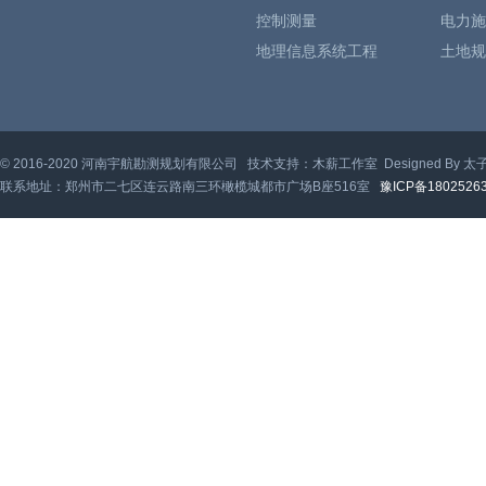
控制测量
电力施
地理信息系统工程
土地规
© 2016-2020 河南宇航勘测规划有限公司 技术支持：木薪工作室 Designed By 太
联系地址：郑州市二七区连云路南三环橄榄城都市广场B座516室
豫ICP备1802526